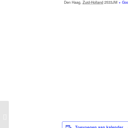
Den Haag
,
Zuid-Holland
2533JM
+ Go
Inloop op maandag
Toevoegen aan kalender