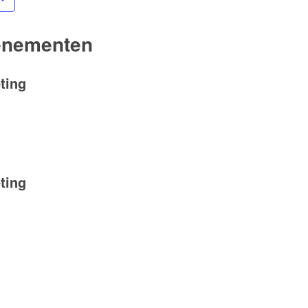
enementen
ting
ting