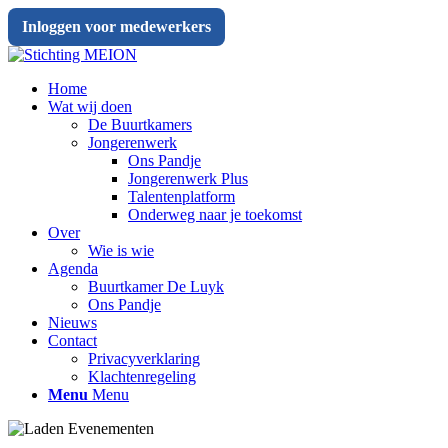
Inloggen voor medewerkers
Home
Wat wij doen
De Buurtkamers
Jongerenwerk
Ons Pandje
Jongerenwerk Plus
Talentenplatform
Onderweg naar je toekomst
Over
Wie is wie
Agenda
Buurtkamer De Luyk
Ons Pandje
Nieuws
Contact
Privacyverklaring
Klachtenregeling
Menu
Menu