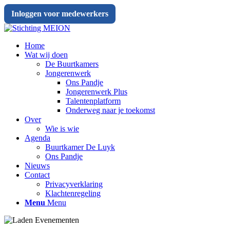
Inloggen voor medewerkers
Home
Wat wij doen
De Buurtkamers
Jongerenwerk
Ons Pandje
Jongerenwerk Plus
Talentenplatform
Onderweg naar je toekomst
Over
Wie is wie
Agenda
Buurtkamer De Luyk
Ons Pandje
Nieuws
Contact
Privacyverklaring
Klachtenregeling
Menu
Menu