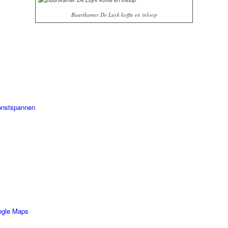
Buurtkamer De Luyk koffie en inloop
onstspannen
ogle Maps