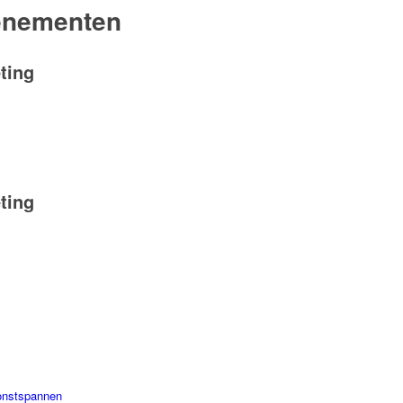
enementen
ting
ting
onstspannen