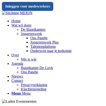
Inloggen voor medewerkers
Home
Wat wij doen
De Buurtkamers
Jongerenwerk
Ons Pandje
Jongerenwerk Plus
Talentenplatform
Onderweg naar je toekomst
Over
Wie is wie
Agenda
Buurtkamer De Luyk
Ons Pandje
Nieuws
Contact
Privacyverklaring
Klachtenregeling
Menu
Menu