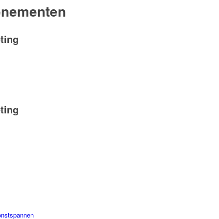
enementen
ting
ting
onstspannen