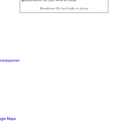
Buurtkamer De Luyk koffie en inloop
onstspannen
ogle Maps