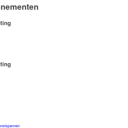
enementen
ting
ting
onstspannen