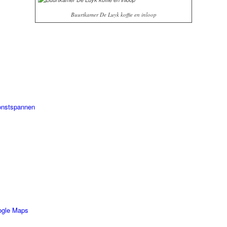
Buurtkamer De Luyk koffie en inloop
onstspannen
ogle Maps