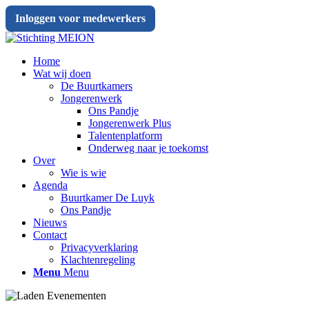
Inloggen voor medewerkers
Home
Wat wij doen
De Buurtkamers
Jongerenwerk
Ons Pandje
Jongerenwerk Plus
Talentenplatform
Onderweg naar je toekomst
Over
Wie is wie
Agenda
Buurtkamer De Luyk
Ons Pandje
Nieuws
Contact
Privacyverklaring
Klachtenregeling
Menu
Menu