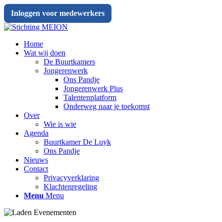
Inloggen voor medewerkers
Home
Wat wij doen
De Buurtkamers
Jongerenwerk
Ons Pandje
Jongerenwerk Plus
Talentenplatform
Onderweg naar je toekomst
Over
Wie is wie
Agenda
Buurtkamer De Luyk
Ons Pandje
Nieuws
Contact
Privacyverklaring
Klachtenregeling
Menu
Menu