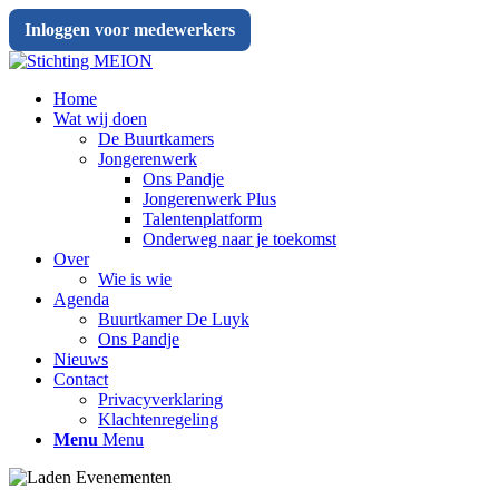
Inloggen voor medewerkers
Home
Wat wij doen
De Buurtkamers
Jongerenwerk
Ons Pandje
Jongerenwerk Plus
Talentenplatform
Onderweg naar je toekomst
Over
Wie is wie
Agenda
Buurtkamer De Luyk
Ons Pandje
Nieuws
Contact
Privacyverklaring
Klachtenregeling
Menu
Menu