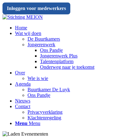
Inloggen voor medewerkers
Home
Wat wij doen
De Buurtkamers
Jongerenwerk
Ons Pandje
Jongerenwerk Plus
Talentenplatform
Onderweg naar je toekomst
Over
Wie is wie
Agenda
Buurtkamer De Luyk
Ons Pandje
Nieuws
Contact
Privacyverklaring
Klachtenregeling
Menu
Menu