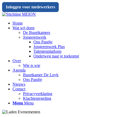
Inloggen voor medewerkers
Home
Wat wij doen
De Buurtkamers
Jongerenwerk
Ons Pandje
Jongerenwerk Plus
Talentenplatform
Onderweg naar je toekomst
Over
Wie is wie
Agenda
Buurtkamer De Luyk
Ons Pandje
Nieuws
Contact
Privacyverklaring
Klachtenregeling
Menu
Menu