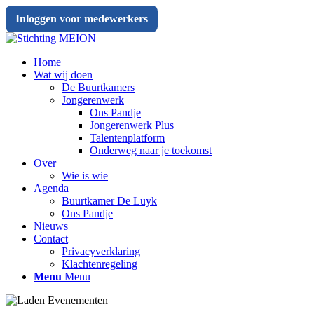
Inloggen voor medewerkers
Home
Wat wij doen
De Buurtkamers
Jongerenwerk
Ons Pandje
Jongerenwerk Plus
Talentenplatform
Onderweg naar je toekomst
Over
Wie is wie
Agenda
Buurtkamer De Luyk
Ons Pandje
Nieuws
Contact
Privacyverklaring
Klachtenregeling
Menu
Menu