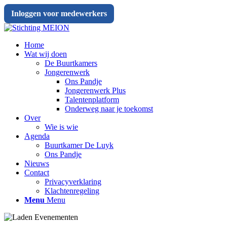
Inloggen voor medewerkers
Home
Wat wij doen
De Buurtkamers
Jongerenwerk
Ons Pandje
Jongerenwerk Plus
Talentenplatform
Onderweg naar je toekomst
Over
Wie is wie
Agenda
Buurtkamer De Luyk
Ons Pandje
Nieuws
Contact
Privacyverklaring
Klachtenregeling
Menu
Menu