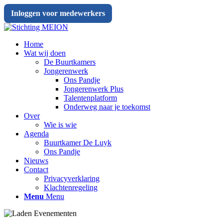
Inloggen voor medewerkers
Home
Wat wij doen
De Buurtkamers
Jongerenwerk
Ons Pandje
Jongerenwerk Plus
Talentenplatform
Onderweg naar je toekomst
Over
Wie is wie
Agenda
Buurtkamer De Luyk
Ons Pandje
Nieuws
Contact
Privacyverklaring
Klachtenregeling
Menu
Menu