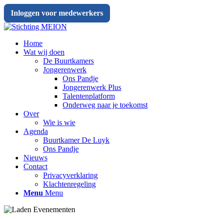
Inloggen voor medewerkers
Home
Wat wij doen
De Buurtkamers
Jongerenwerk
Ons Pandje
Jongerenwerk Plus
Talentenplatform
Onderweg naar je toekomst
Over
Wie is wie
Agenda
Buurtkamer De Luyk
Ons Pandje
Nieuws
Contact
Privacyverklaring
Klachtenregeling
Menu
Menu