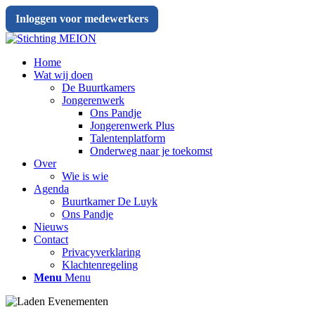
Inloggen voor medewerkers
Home
Wat wij doen
De Buurtkamers
Jongerenwerk
Ons Pandje
Jongerenwerk Plus
Talentenplatform
Onderweg naar je toekomst
Over
Wie is wie
Agenda
Buurtkamer De Luyk
Ons Pandje
Nieuws
Contact
Privacyverklaring
Klachtenregeling
Menu
Menu