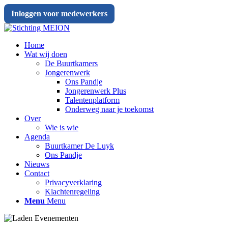
Inloggen voor medewerkers
Home
Wat wij doen
De Buurtkamers
Jongerenwerk
Ons Pandje
Jongerenwerk Plus
Talentenplatform
Onderweg naar je toekomst
Over
Wie is wie
Agenda
Buurtkamer De Luyk
Ons Pandje
Nieuws
Contact
Privacyverklaring
Klachtenregeling
Menu
Menu