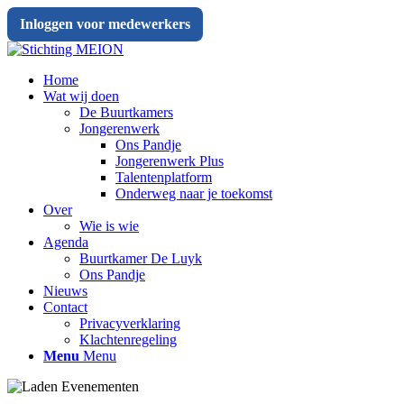
Inloggen voor medewerkers
Home
Wat wij doen
De Buurtkamers
Jongerenwerk
Ons Pandje
Jongerenwerk Plus
Talentenplatform
Onderweg naar je toekomst
Over
Wie is wie
Agenda
Buurtkamer De Luyk
Ons Pandje
Nieuws
Contact
Privacyverklaring
Klachtenregeling
Menu
Menu