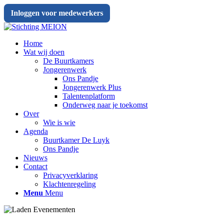
Inloggen voor medewerkers
Home
Wat wij doen
De Buurtkamers
Jongerenwerk
Ons Pandje
Jongerenwerk Plus
Talentenplatform
Onderweg naar je toekomst
Over
Wie is wie
Agenda
Buurtkamer De Luyk
Ons Pandje
Nieuws
Contact
Privacyverklaring
Klachtenregeling
Menu
Menu