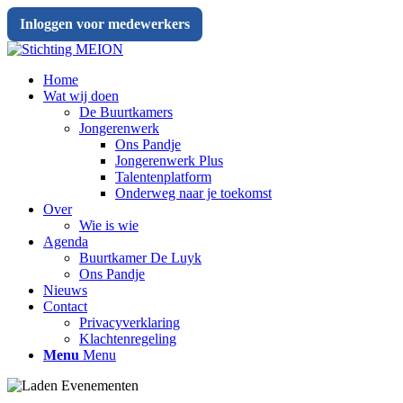
Inloggen voor medewerkers
Home
Wat wij doen
De Buurtkamers
Jongerenwerk
Ons Pandje
Jongerenwerk Plus
Talentenplatform
Onderweg naar je toekomst
Over
Wie is wie
Agenda
Buurtkamer De Luyk
Ons Pandje
Nieuws
Contact
Privacyverklaring
Klachtenregeling
Menu
Menu