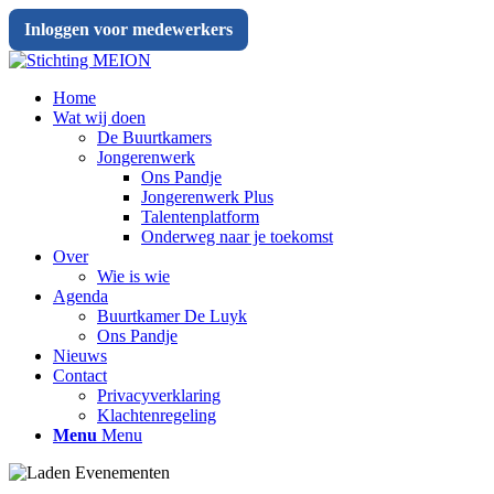
Inloggen voor medewerkers
Home
Wat wij doen
De Buurtkamers
Jongerenwerk
Ons Pandje
Jongerenwerk Plus
Talentenplatform
Onderweg naar je toekomst
Over
Wie is wie
Agenda
Buurtkamer De Luyk
Ons Pandje
Nieuws
Contact
Privacyverklaring
Klachtenregeling
Menu
Menu