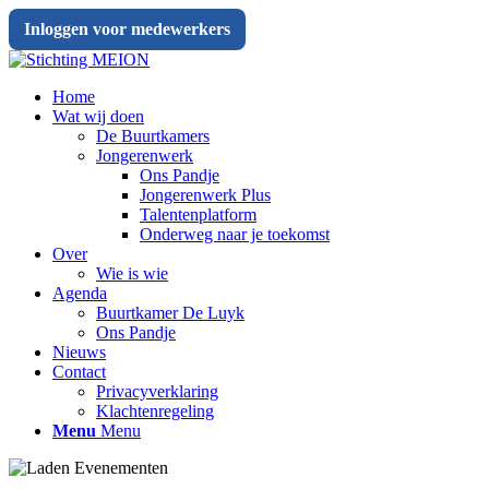
Inloggen voor medewerkers
Home
Wat wij doen
De Buurtkamers
Jongerenwerk
Ons Pandje
Jongerenwerk Plus
Talentenplatform
Onderweg naar je toekomst
Over
Wie is wie
Agenda
Buurtkamer De Luyk
Ons Pandje
Nieuws
Contact
Privacyverklaring
Klachtenregeling
Menu
Menu