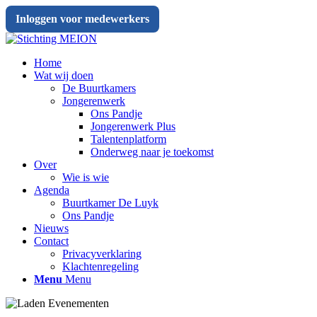
Inloggen voor medewerkers
Home
Wat wij doen
De Buurtkamers
Jongerenwerk
Ons Pandje
Jongerenwerk Plus
Talentenplatform
Onderweg naar je toekomst
Over
Wie is wie
Agenda
Buurtkamer De Luyk
Ons Pandje
Nieuws
Contact
Privacyverklaring
Klachtenregeling
Menu
Menu