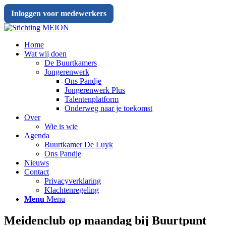
Inloggen voor medewerkers
Home
Wat wij doen
De Buurtkamers
Jongerenwerk
Ons Pandje
Jongerenwerk Plus
Talentenplatform
Onderweg naar je toekomst
Over
Wie is wie
Agenda
Buurtkamer De Luyk
Ons Pandje
Nieuws
Contact
Privacyverklaring
Klachtenregeling
Menu
Menu
Meidenclub op maandag bij Buurtpunt