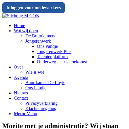
Inloggen voor medewerkers
Home
Wat wij doen
De Buurtkamers
Jongerenwerk
Ons Pandje
Jongerenwerk Plus
Talentenplatform
Onderweg naar je toekomst
Over
Wie is wie
Agenda
Buurtkamer De Luyk
Ons Pandje
Nieuws
Contact
Privacyverklaring
Klachtenregeling
Menu
Menu
Moeite met je administratie? Wij staan