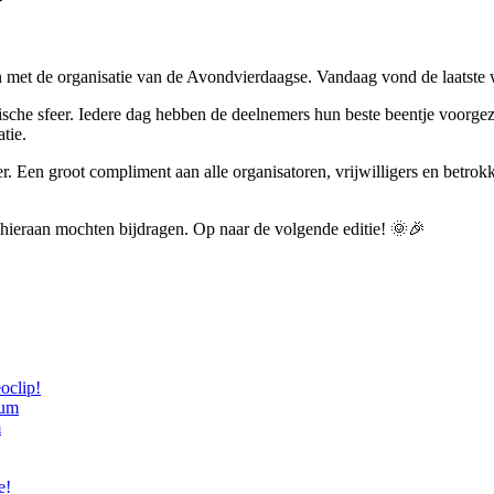
t de organisatie van de Avondvierdaagse. Vandaag vond de laatste wa
stische sfeer. Iedere dag hebben de deelnemers hun beste beentje voor
tie.
. Een groot compliment aan alle organisatoren, vrijwilligers en betrok
 hieraan mochten bijdragen. Op naar de volgende editie! 🌞🎉
oclip!
m