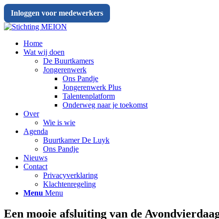
Inloggen voor medewerkers
Home
Wat wij doen
De Buurtkamers
Jongerenwerk
Ons Pandje
Jongerenwerk Plus
Talentenplatform
Onderweg naar je toekomst
Over
Wie is wie
Agenda
Buurtkamer De Luyk
Ons Pandje
Nieuws
Contact
Privacyverklaring
Klachtenregeling
Menu
Menu
Een mooie afsluiting van de Avondvierdaag