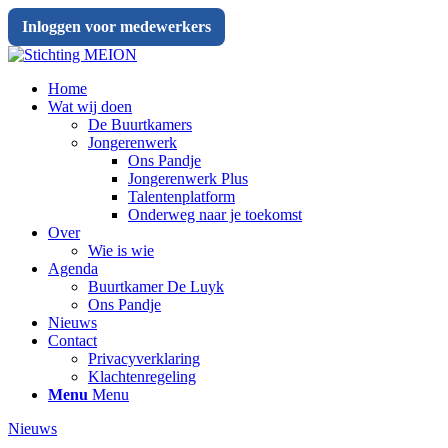
Inloggen voor medewerkers
Home
Wat wij doen
De Buurtkamers
Jongerenwerk
Ons Pandje
Jongerenwerk Plus
Talentenplatform
Onderweg naar je toekomst
Over
Wie is wie
Agenda
Buurtkamer De Luyk
Ons Pandje
Nieuws
Contact
Privacyverklaring
Klachtenregeling
Menu
Menu
Nieuws