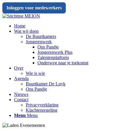
Inloggen voor medewerkers
Home
Wat wij doen
De Buurtkamers
Jongerenwerk
Ons Pandje
Jongerenwerk Plus
Talentenplatform
Onderweg naar je toekomst
Over
Wie is wie
Agenda
Buurtkamer De Luyk
Ons Pandje
Nieuws
Contact
Privacyverklaring
Klachtenregeling
Menu
Menu