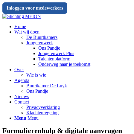
Inloggen voor medewerkers
Home
Wat wij doen
De Buurtkamers
Jongerenwerk
Ons Pandje
Jongerenwerk Plus
Talentenplatform
Onderweg naar je toekomst
Over
Wie is wie
Agenda
Buurtkamer De Luyk
Ons Pandje
Nieuws
Contact
Privacyverklaring
Klachtenregeling
Menu
Menu
Formulierenhulp & digitale aanvragen