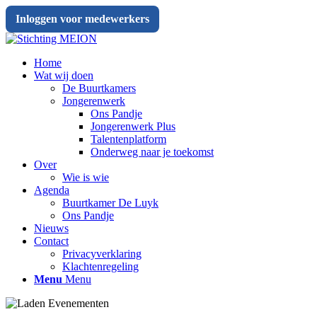
Inloggen voor medewerkers
Home
Wat wij doen
De Buurtkamers
Jongerenwerk
Ons Pandje
Jongerenwerk Plus
Talentenplatform
Onderweg naar je toekomst
Over
Wie is wie
Agenda
Buurtkamer De Luyk
Ons Pandje
Nieuws
Contact
Privacyverklaring
Klachtenregeling
Menu
Menu