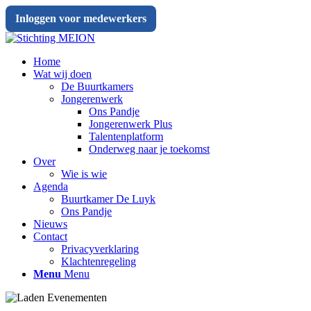
Inloggen voor medewerkers
Home
Wat wij doen
De Buurtkamers
Jongerenwerk
Ons Pandje
Jongerenwerk Plus
Talentenplatform
Onderweg naar je toekomst
Over
Wie is wie
Agenda
Buurtkamer De Luyk
Ons Pandje
Nieuws
Contact
Privacyverklaring
Klachtenregeling
Menu
Menu