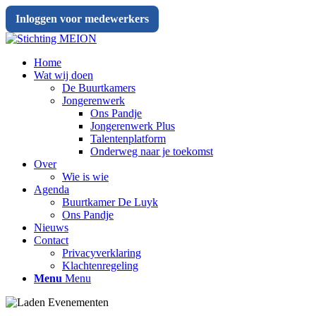
Inloggen voor medewerkers
Home
Wat wij doen
De Buurtkamers
Jongerenwerk
Ons Pandje
Jongerenwerk Plus
Talentenplatform
Onderweg naar je toekomst
Over
Wie is wie
Agenda
Buurtkamer De Luyk
Ons Pandje
Nieuws
Contact
Privacyverklaring
Klachtenregeling
Menu
Menu