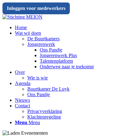
Inloggen voor medewerkers
Home
Wat wij doen
De Buurtkamers
Jongerenwerk
Ons Pandje
Jongerenwerk Plus
Talentenplatform
Onderweg naar je toekomst
Over
Wie is wie
Agenda
Buurtkamer De Luyk
Ons Pandje
Nieuws
Contact
Privacyverklaring
Klachtenregeling
Menu
Menu