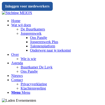
Inloggen voor medewerkers
Home
Wat wij doen
De Buurtkamers
Jongerenwerk
Ons Pandje
Jongerenwerk Plus
Talentenplatform
Onderweg naar je toekomst
Over
Wie is wie
Agenda
Buurtkamer De Luyk
Ons Pandje
Nieuws
Contact
Privacyverklaring
Klachtenregeling
Menu
Menu