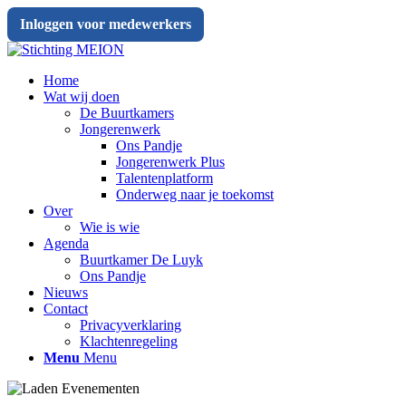
Inloggen voor medewerkers
Home
Wat wij doen
De Buurtkamers
Jongerenwerk
Ons Pandje
Jongerenwerk Plus
Talentenplatform
Onderweg naar je toekomst
Over
Wie is wie
Agenda
Buurtkamer De Luyk
Ons Pandje
Nieuws
Contact
Privacyverklaring
Klachtenregeling
Menu
Menu