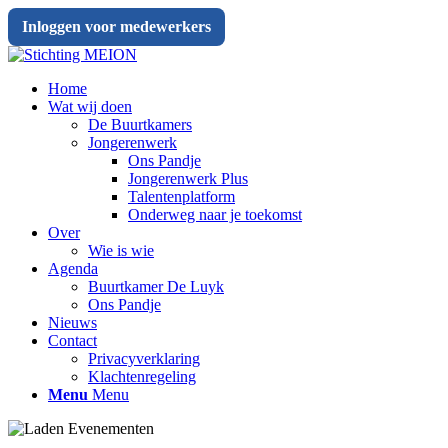
Inloggen voor medewerkers
Home
Wat wij doen
De Buurtkamers
Jongerenwerk
Ons Pandje
Jongerenwerk Plus
Talentenplatform
Onderweg naar je toekomst
Over
Wie is wie
Agenda
Buurtkamer De Luyk
Ons Pandje
Nieuws
Contact
Privacyverklaring
Klachtenregeling
Menu
Menu