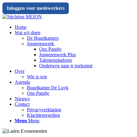
Inloggen voor medewerkers
Home
Wat wij doen
De Buurtkamers
Jongerenwerk
Ons Pandje
Jongerenwerk Plus
Talentenplatform
Onderweg naar je toekomst
Over
Wie is wie
Agenda
Buurtkamer De Luyk
Ons Pandje
Nieuws
Contact
Privacyverklaring
Klachtenregeling
Menu
Menu