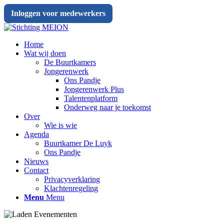
Inloggen voor medewerkers
Home
Wat wij doen
De Buurtkamers
Jongerenwerk
Ons Pandje
Jongerenwerk Plus
Talentenplatform
Onderweg naar je toekomst
Over
Wie is wie
Agenda
Buurtkamer De Luyk
Ons Pandje
Nieuws
Contact
Privacyverklaring
Klachtenregeling
Menu
Menu