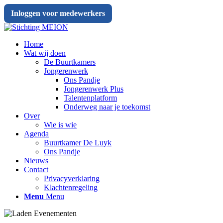
Inloggen voor medewerkers
Home
Wat wij doen
De Buurtkamers
Jongerenwerk
Ons Pandje
Jongerenwerk Plus
Talentenplatform
Onderweg naar je toekomst
Over
Wie is wie
Agenda
Buurtkamer De Luyk
Ons Pandje
Nieuws
Contact
Privacyverklaring
Klachtenregeling
Menu
Menu