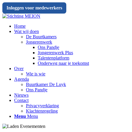
Inloggen voor medewerkers
Home
Wat wij doen
De Buurtkamers
Jongerenwerk
Ons Pandje
Jongerenwerk Plus
Talentenplatform
Onderweg naar je toekomst
Over
Wie is wie
Agenda
Buurtkamer De Luyk
Ons Pandje
Nieuws
Contact
Privacyverklaring
Klachtenregeling
Menu
Menu