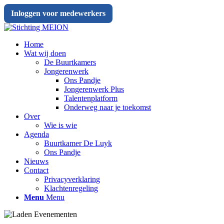
Inloggen voor medewerkers
Home
Wat wij doen
De Buurtkamers
Jongerenwerk
Ons Pandje
Jongerenwerk Plus
Talentenplatform
Onderweg naar je toekomst
Over
Wie is wie
Agenda
Buurtkamer De Luyk
Ons Pandje
Nieuws
Contact
Privacyverklaring
Klachtenregeling
Menu
Menu