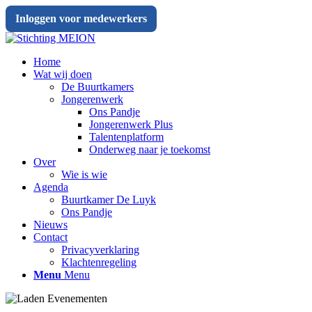
Inloggen voor medewerkers
Home
Wat wij doen
De Buurtkamers
Jongerenwerk
Ons Pandje
Jongerenwerk Plus
Talentenplatform
Onderweg naar je toekomst
Over
Wie is wie
Agenda
Buurtkamer De Luyk
Ons Pandje
Nieuws
Contact
Privacyverklaring
Klachtenregeling
Menu
Menu