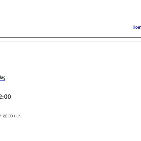
Ho
dag
2:00
t 22.00 uur.