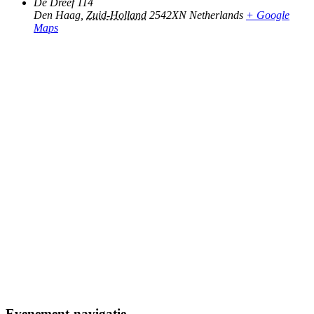
De Dreef 114
Den Haag
,
Zuid-Holland
2542XN
Netherlands
+ Google
Maps
Evenement-navigatie