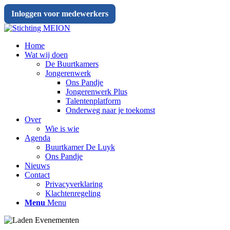
Inloggen voor medewerkers
Home
Wat wij doen
De Buurtkamers
Jongerenwerk
Ons Pandje
Jongerenwerk Plus
Talentenplatform
Onderweg naar je toekomst
Over
Wie is wie
Agenda
Buurtkamer De Luyk
Ons Pandje
Nieuws
Contact
Privacyverklaring
Klachtenregeling
Menu
Menu