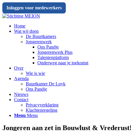
Inloggen voor medewerkers
Home
Wat wij doen
De Buurtkamers
Jongerenwerk
Ons Pandje
Jongerenwerk Plus
Talentenplatform
Onderweg naar je toekomst
Over
Wie is wie
Agenda
Buurtkamer De Luyk
Ons Pandje
Nieuws
Contact
Privacyverklaring
Klachtenregeling
Menu
Menu
Jongeren aan zet in Bouwlust
&
Vrederust