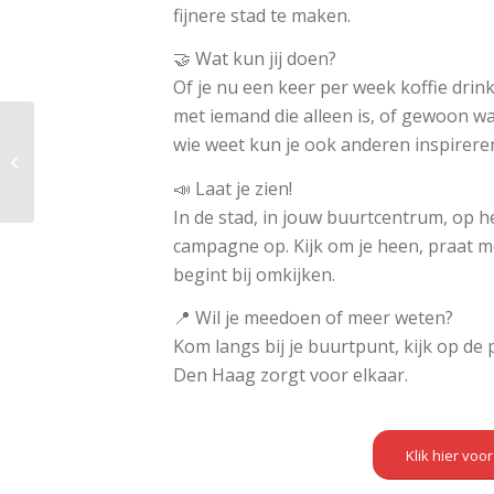
fijnere stad te maken.
🤝 Wat kun jij doen?
Of je nu een keer per week koffie drin
met iemand die alleen is, of gewoon wat
wie weet kun je ook anderen inspirere
Jongeren aan zet in
Bouwlust & Vrederust!
📣 Laat je zien!
In de stad, in jouw buurtcentrum, op h
campagne op. Kijk om je heen, praat me
begint bij omkijken.
📍 Wil je meedoen of meer weten?
Kom langs bij je buurtpunt, kijk op de 
Den Haag zorgt voor elkaar.
Klik hier voo