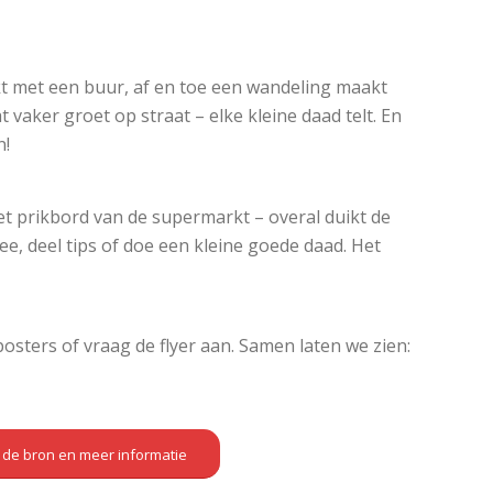
kt met een buur, af en toe een wandeling maakt
 vaker groet op straat – elke kleine daad telt. En
n!
et prikbord van de supermarkt – overal duikt de
e, deel tips of doe een kleine goede daad. Het
posters of vraag de flyer aan. Samen laten we zien:
r de bron en meer informatie