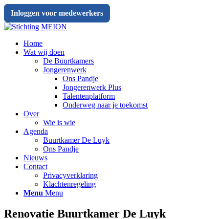
Inloggen voor medewerkers
Home
Wat wij doen
De Buurtkamers
Jongerenwerk
Ons Pandje
Jongerenwerk Plus
Talentenplatform
Onderweg naar je toekomst
Over
Wie is wie
Agenda
Buurtkamer De Luyk
Ons Pandje
Nieuws
Contact
Privacyverklaring
Klachtenregeling
Menu
Menu
Renovatie Buurtkamer De Luyk