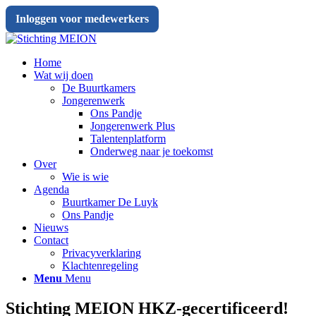
Inloggen voor medewerkers
Home
Wat wij doen
De Buurtkamers
Jongerenwerk
Ons Pandje
Jongerenwerk Plus
Talentenplatform
Onderweg naar je toekomst
Over
Wie is wie
Agenda
Buurtkamer De Luyk
Ons Pandje
Nieuws
Contact
Privacyverklaring
Klachtenregeling
Menu
Menu
Stichting MEION HKZ-gecertificeerd!