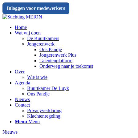
Inloggen voor medewerkers
Home
Wat wij doen
De Buurtkamers
Jongerenwerk
Ons Pandje
Jongerenwerk Plus
Talentenplatform
Onderweg naar je toekomst
Over
Wie is wie
Agenda
Buurtkamer De Luyk
Ons Pandje
Nieuws
Contact
Privacyverklaring
Klachtenregeling
Menu
Menu
Nieuws