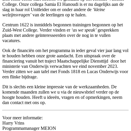
College. Onze collega Samia El Hanoudi is er nu dagelijks aan de
slag in haar rol Unitleider om er onder andere de
‘kleine
welzijnsvragen’
van de leerlingen op te halen.
Centrum 1622 is inmiddels begonnen trainingen begonnen op het
Zuid-West College. Verder vinden er
‘as we speak’
gesprekken
plaats met andere geïnteresseerden over de nog in te vullen
vacatures.
Ook de financiën om het programma in ieder geval vier jaar lang vol
te houden hebben onze grote aandacht. Een uitspraak over de
financiering vanuit het traject Maatschappelijke Diensttijd door het
ministerie van Onderwijs verwachten we eind november 2023.
Verder zitten we aan tafel met Fonds 1818 en Lucas Onderwijs voor
een flinke bijdrage.
Dit is slechts een kleine impressie van de werkzaamheden. De
komende maanden zullen we u via de nieuwsbrief verder op de
hoogte houden. Heeft u ideeën, vragen en of opmerkingen, neem
dan contact met ons op.
Voor meer informatie:
Harry Vrins
Programmamanager MEION